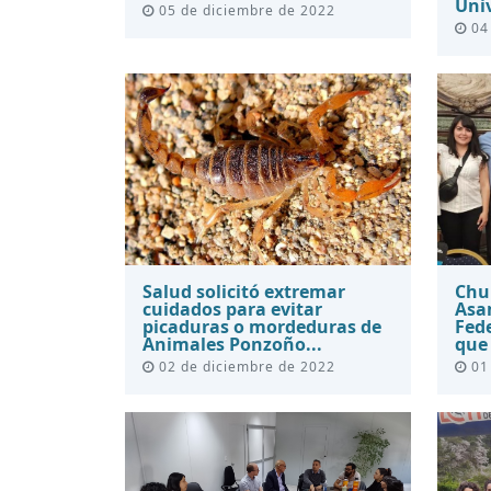
Univ
05 de diciembre de 2022
04 
Salud solicitó extremar
Chub
cuidados para evitar
Asa
picaduras o mordeduras de
Fede
Animales Ponzoño...
que 
02 de diciembre de 2022
01 