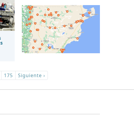
s
os
175
Siguiente ›