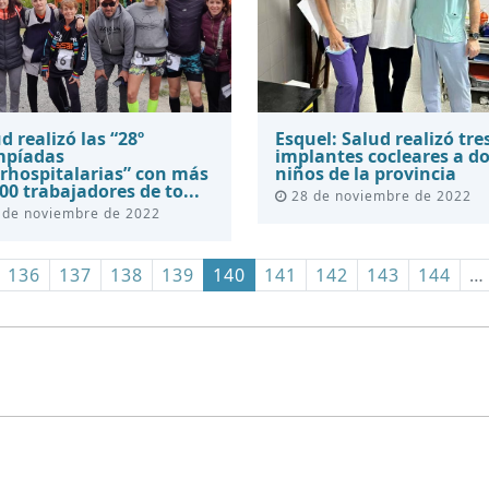
d realizó las “28º
Esquel: Salud realizó tre
mpíadas
implantes cocleares a d
erhospitalarias” con más
niños de la provincia
00 trabajadores de to...
28 de noviembre de 2022
 de noviembre de 2022
136
137
138
139
140
141
142
143
144
…