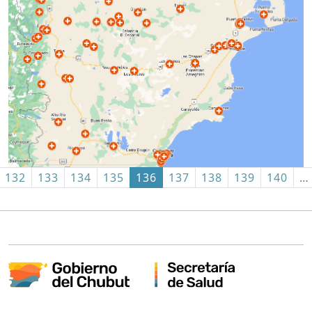
132
133
134
135
136
137
138
139
140
…