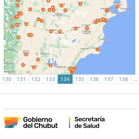
130
131
132
133
134
135
136
137
138
…