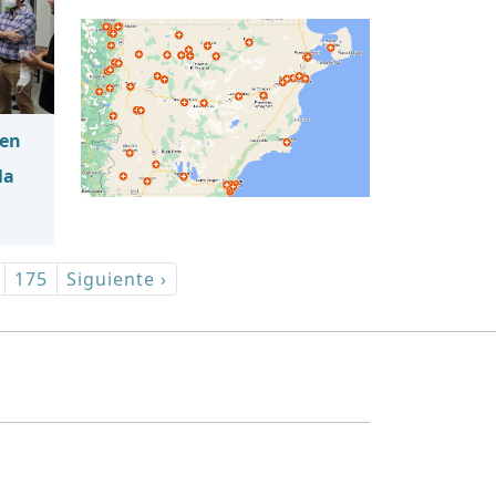
 en
la
175
Siguiente ›