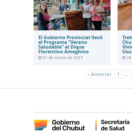
El Gobierno Provincial llevó
Trel
el Programa “Verano
Chub
Saludable” al Dique
Vivi
Florentino Ameghino
Usua
01 de marzo de 2023
28 
‹ Anterior
1
…