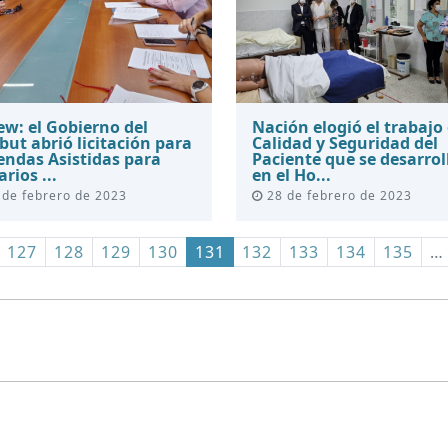
ew: el Gobierno del
Nación elogió el trabajo
ut abrió licitación para
Calidad y Seguridad del
endas Asistidas para
Paciente que se desarrol
rios ...
en el Ho...
de febrero de 2023
28 de febrero de 2023
127
128
129
130
131
132
133
134
135
…