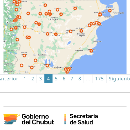
Anterior
1
2
3
4
5
6
7
8
…
175
Siguient