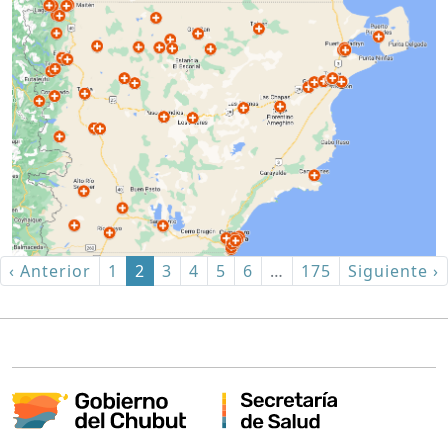
‹ Anterior
1
2
3
4
5
6
…
175
Siguiente ›