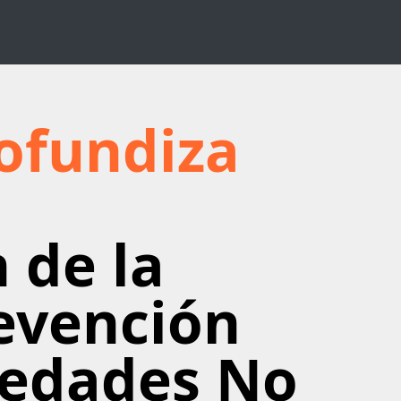
ofundiza
 de la
revención
edades No