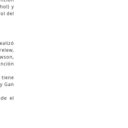
hol) y
ol del
ealizó
relew,
wson,
ención
 tiene
 y Gan
sde el