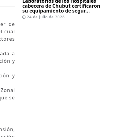
Laboratorios de los Hospitales
cabecera de Chubut certificaron
su equipamiento de segur...
24 de julio de 2026
ler de
l cual
ctores
zada a
ción y
ción y
 Zonal
que se
nsión,
ención