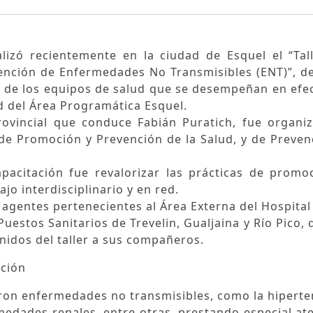
alizó recientemente en la ciudad de Esquel el “Tal
vención de Enfermedades No Transmisibles (ENT)”, de
es de los equipos de salud que se desempeñan en efe
ud del Área Programática Esquel.
provincial que conduce Fabián Puratich, fue organi
 de Promoción y Prevención de la Salud, y de Preven
apacitación fue revalorizar las prácticas de promo
jo interdisciplinario y en red.
 agentes pertenecientes al Área Externa del Hospital
Puestos Sanitarios de Trevelin, Gualjaina y Río Pico, 
nidos del taller a sus compañeros.
cción
aron enfermedades no transmisibles, como la hiperte
rmedades renales, entre otras, prestando especial at