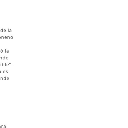
de la
veneno
ó la
ando
ible”.
ales
onde
ara