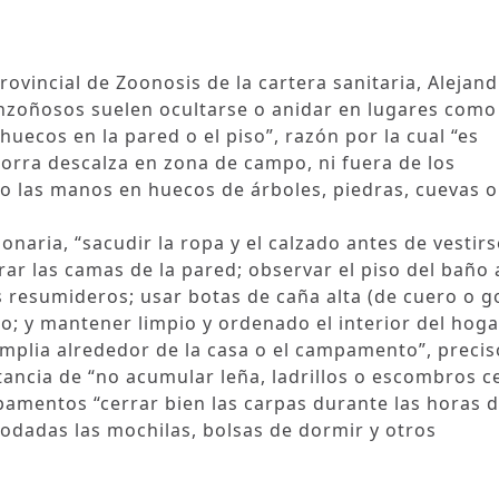
rovincial de Zoonosis de la cartera sanitaria, Alejan
onzoñosos suelen ocultarse o anidar en lugares como
huecos en la pared o el piso”, razón por la cual “es
orra descalza en zona de campo, ni fuera de los
 o las manos en huecos de árboles, piedras, cuevas o
naria, “sacudir la ropa y el calzado antes de vestirse
ar las camas de la pared; observar el piso del baño 
os resumideros; usar botas de caña alta (de cuero o 
; y mantener limpio y ordenado el interior del hogar
mplia alrededor de la casa o el campamento”, precis
rtancia de “no acumular leña, ladrillos o escombros c
mpamentos “cerrar bien las carpas durante las horas 
dadas las mochilas, bolsas de dormir y otros