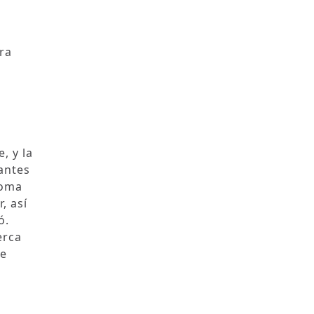
dra
, y la
antes
goma
, así
ó.
erca
de