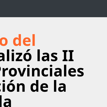
o del
lizó las II
rovinciales
ión de la
la