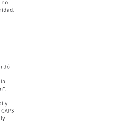
s no
nidad,
ordó
 la
n”.
l y
l CAPS
ly