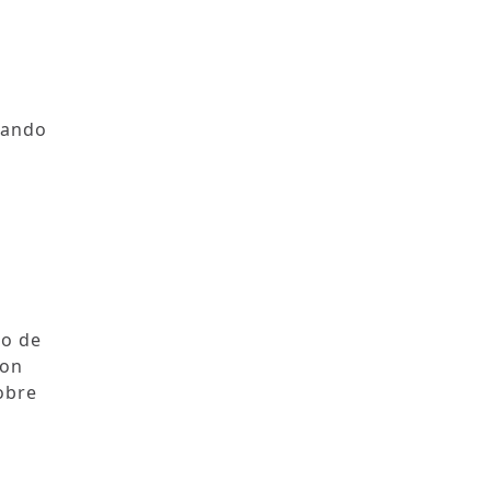
egando
to de
con
obre