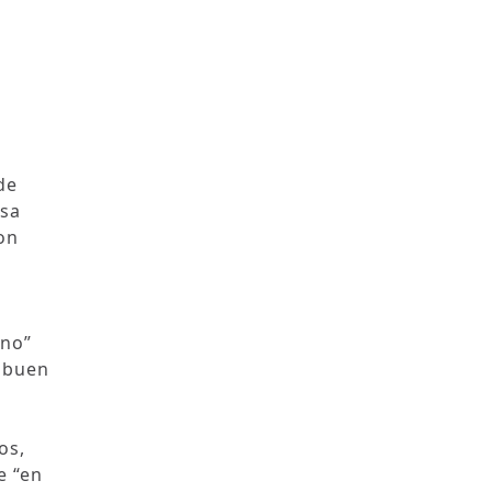
de
esa
on
eno”
n buen
os,
e “en