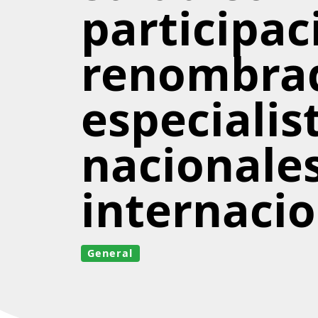
participac
renombra
especialis
nacionales
internaci
General