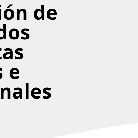
ión de
dos
tas
 e
onales