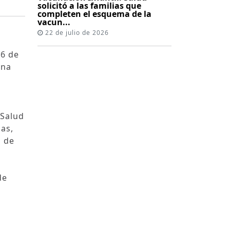
solicitó a las familias que
completen el esquema de la
vacun...
22 de julio de 2026
36 de
una
 Salud
as,
o de
de