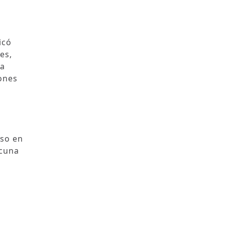
icó
es,
la
ones
uso en
acuna