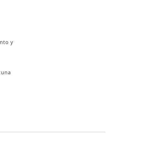
o
nto y
acuna