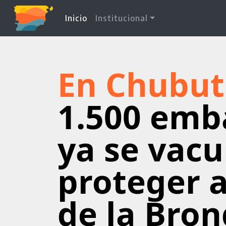
(current)
Inicio
Institucional
En Chubut
1.500 emb
ya se vac
proteger 
de la Bron