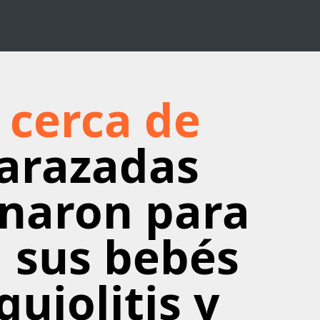
 cerca de
arazadas
unaron para
a sus bebés
quiolitis y