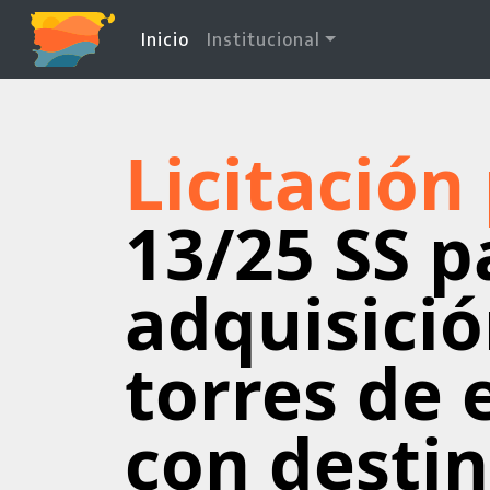
(current)
Inicio
Institucional
Licitación
13/25 SS p
adquisició
torres de
con destin