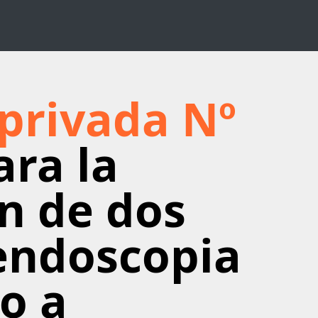
 privada Nº
ara la
n de dos
 endoscopia
o a