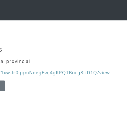
5
al provincial
e/d/1xw-lr0qqmNeegEwJ4gKPQTBorg8tiD1Q/view