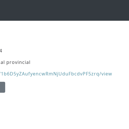
4
al provincial
e/d/1b6D5yZAufyencwRmNjUduFbcdvPF5zrq/view