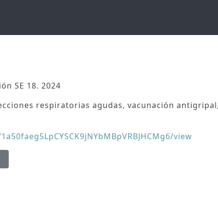
ión SE 18. 2024
ecciones respiratorias agudas, vacunación antigripa
e/d/1a50faeg5LpCYSCK9jNYbMBpVRBJHCMg6/view