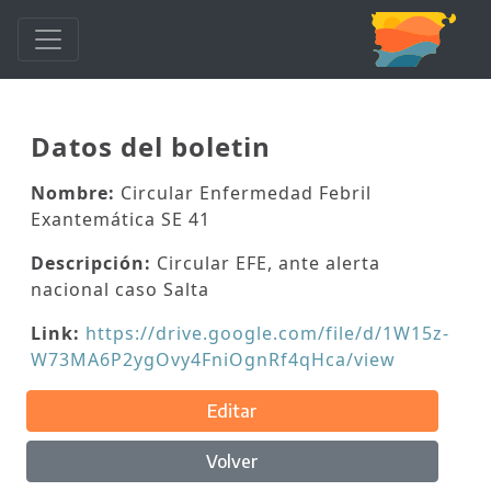
Datos del boletin
Nombre:
Circular Enfermedad Febril
Exantemática SE 41
Descripción:
Circular EFE, ante alerta
nacional caso Salta
Link:
https://drive.google.com/file/d/1W15z-
W73MA6P2ygOvy4FniOgnRf4qHca/view
Editar
Volver