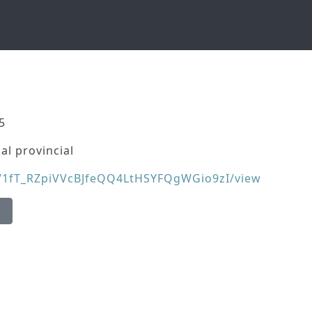
5
al provincial
/d/1fT_RZpiVVcBJfeQQ4LtHSYFQgWGio9zI/view