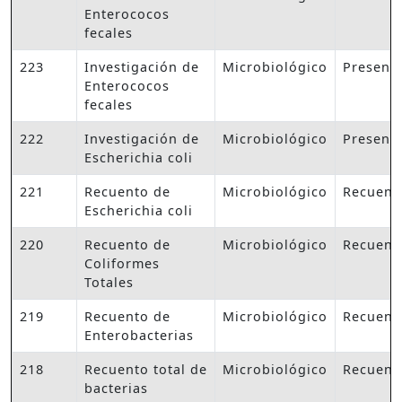
Enterococos
fecales
223
Investigación de
Microbiológico
Presenc
Enterococos
fecales
222
Investigación de
Microbiológico
Presenc
Escherichia coli
221
Recuento de
Microbiológico
Recuent
Escherichia coli
220
Recuento de
Microbiológico
Recuent
Coliformes
Totales
219
Recuento de
Microbiológico
Recuent
Enterobacterias
218
Recuento total de
Microbiológico
Recuent
bacterias