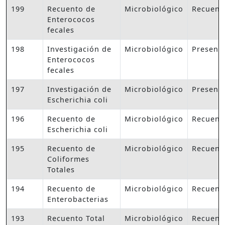
199
Recuento de
Microbiológico
Recuent
Enterococos
fecales
198
Investigación de
Microbiológico
Presenc
Enterococos
fecales
197
Investigación de
Microbiológico
Presenc
Escherichia coli
196
Recuento de
Microbiológico
Recuent
Escherichia coli
195
Recuento de
Microbiológico
Recuent
Coliformes
Totales
194
Recuento de
Microbiológico
Recuent
Enterobacterias
193
Recuento Total
Microbiológico
Recuent