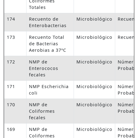
Coliformes
Totales
174
Recuento de
Microbiológico
Recuent
Enterobacterias
173
Recuento Total
Microbiológico
Recuent
de Bacterias
Aerobias a 37ºC
172
NMP de
Microbiológico
Número
Enterococos
Probabl
fecales
171
NMP Escherichia
Microbiológico
Número
coli
Probabl
170
NMP de
Microbiológico
Número
Coliformes
Probabl
fecales
169
NMP de
Microbiológico
Número
Coliformes
Probabl