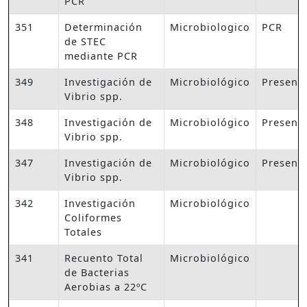
PCR
351
Determinación
Microbiologico
PCR
de STEC
mediante PCR
349
Investigación de
Microbiológico
Presenc
Vibrio spp.
348
Investigación de
Microbiológico
Presenc
Vibrio spp.
347
Investigación de
Microbiológico
Presenc
Vibrio spp.
342
Investigación
Microbiológico
Coliformes
Totales
341
Recuento Total
Microbiológico
de Bacterias
Aerobias a 22ºC