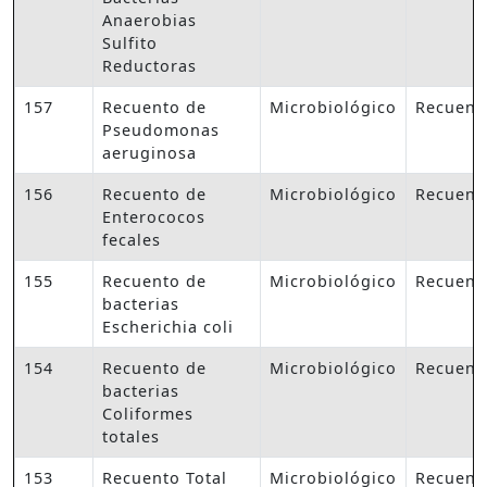
Anaerobias
Sulfito
Reductoras
157
Recuento de
Microbiológico
Recuent
Pseudomonas
aeruginosa
156
Recuento de
Microbiológico
Recuent
Enterococos
fecales
155
Recuento de
Microbiológico
Recuent
bacterias
Escherichia coli
154
Recuento de
Microbiológico
Recuent
bacterias
Coliformes
totales
153
Recuento Total
Microbiológico
Recuent