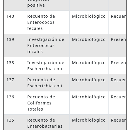
positiva
140
Recuento de
Microbiológico
Recuent
Enterococos
fecales
139
Investigación de
Microbiológico
Presenc
Enterococos
fecales
138
Investigación de
Microbiológico
Presenc
Escherichia coli
137
Recuento de
Microbiológico
Recuent
Escherichia coli
136
Recuento de
Microbiológico
Recuent
Coliformes
Totales
135
Recuento de
Microbiológico
Recuent
Enterobacterias