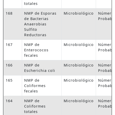
totales
168
NMP de Esporas
Microbiológico
Número
de Bacterias
Probabl
Anaerobias
Sulfito
Reductoras
167
NMP de
Microbiológico
Número
Enterococos
Probabl
fecales
166
NMP de
Microbiológico
Número
Escherichia coli
Probabl
165
NMP de
Microbiológico
Número
Coliformes
Probabl
fecales
164
NMP de
Microbiológico
Número
Coliformes
Probabl
totales