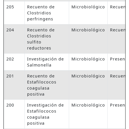
205
Recuento de
Microbiológico
Recuent
Clostridios
perfringens
204
Recuento de
Microbiológico
Recuent
Clostridios
sulfito
reductores
202
Investigación de
Microbiológico
Presenc
Salmonella
201
Recuento de
Microbiológico
Recuent
Estafilococos
coagulasa
positiva
200
Investigación de
Microbiológico
Presenc
Estafilococos
coagulasa
positiva