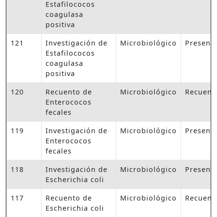
Estafilococos
coagulasa
positiva
121
Investigación de
Microbiológico
Presenc
Estafilococos
coagulasa
positiva
120
Recuento de
Microbiológico
Recuent
Enterococos
fecales
119
Investigación de
Microbiológico
Presenc
Enterococos
fecales
118
Investigación de
Microbiológico
Presenc
Escherichia coli
117
Recuento de
Microbiológico
Recuent
Escherichia coli