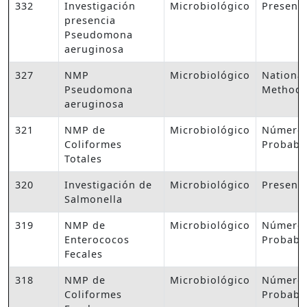
332
Investigación
Microbiológico
Presenc
presencia
Pseudomona
aeruginosa
327
NMP
Microbiológico
National
Pseudomona
Method,
aeruginosa
321
NMP de
Microbiológico
Número
Coliformes
Probabl
Totales
320
Investigación de
Microbiológico
Presenc
Salmonella
319
NMP de
Microbiológico
Número
Enterococos
Probabl
Fecales
318
NMP de
Microbiológico
Número
Coliformes
Probabl