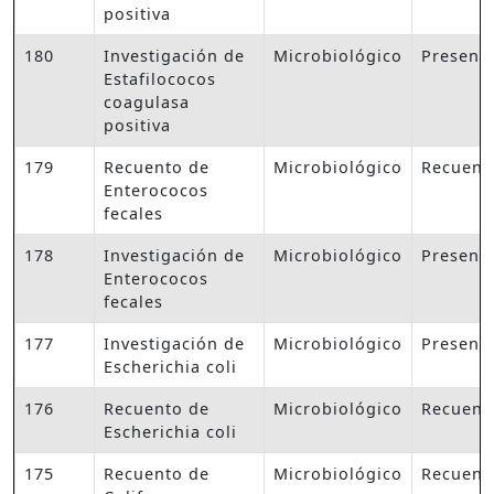
positiva
180
Investigación de
Microbiológico
Presenc
Estafilococos
coagulasa
positiva
179
Recuento de
Microbiológico
Recuent
Enterococos
fecales
178
Investigación de
Microbiológico
Presenc
Enterococos
fecales
177
Investigación de
Microbiológico
Presenc
Escherichia coli
176
Recuento de
Microbiológico
Recuent
Escherichia coli
175
Recuento de
Microbiológico
Recuent