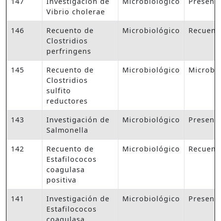
147
Investigación de
Microbiológico
Presenc
Vibrio cholerae
146
Recuento de
Microbiológico
Recuent
Clostridios
perfringens
145
Recuento de
Microbiológico
Microbi
Clostridios
sulfito
reductores
143
Investigación de
Microbiológico
Presenc
Salmonella
142
Recuento de
Microbiológico
Recuent
Estafilococos
coagulasa
positiva
141
Investigación de
Microbiológico
Presenc
Estafilococos
coagulasa