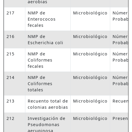
aerobias
217
NMP de
Microbiológico
Número
Enterococos
Probabl
fecales
216
NMP de
Microbiológico
Número
Escherichia coli
Probabl
215
NMP de
Microbiológico
Número
Coliformes
Probabl
fecales
214
NMP de
Microbiológico
Número
Coliformes
Probabl
totales
213
Recuento total de
Microbiológico
Recuent
colonias aerobias
212
Investigación de
Microbiológico
Presenc
Pseudomonas
aeruginosa