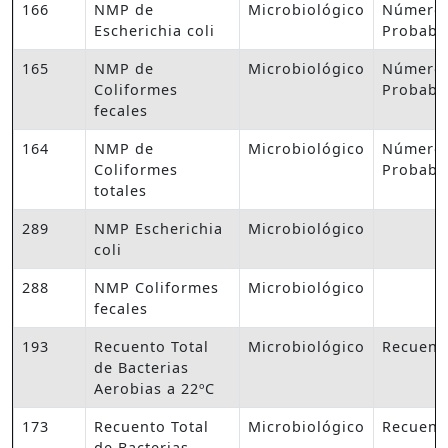
166
NMP de
Microbiológico
Número
Escherichia coli
Probabl
165
NMP de
Microbiológico
Número
Coliformes
Probabl
fecales
164
NMP de
Microbiológico
Número
Coliformes
Probabl
totales
289
NMP Escherichia
Microbiológico
coli
288
NMP Coliformes
Microbiológico
fecales
193
Recuento Total
Microbiológico
Recuent
de Bacterias
Aerobias a 22ºC
173
Recuento Total
Microbiológico
Recuent
de Bacterias