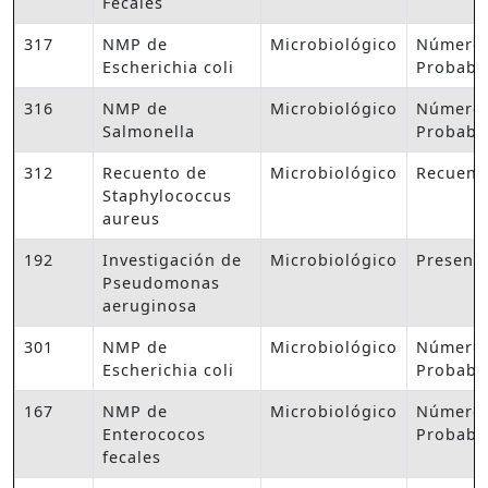
Fecales
317
NMP de
Microbiológico
Número
Escherichia coli
Probabl
316
NMP de
Microbiológico
Número
Salmonella
Probabl
312
Recuento de
Microbiológico
Recuent
Staphylococcus
aureus
192
Investigación de
Microbiológico
Presenc
Pseudomonas
aeruginosa
301
NMP de
Microbiológico
Número
Escherichia coli
Probabl
167
NMP de
Microbiológico
Número
Enterococos
Probabl
fecales