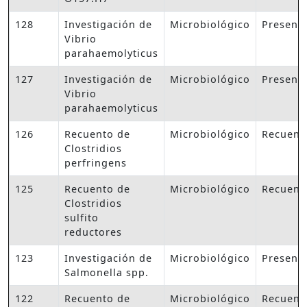
128
Investigación de
Microbiológico
Presenc
Vibrio
parahaemolyticus
127
Investigación de
Microbiológico
Presenc
Vibrio
parahaemolyticus
126
Recuento de
Microbiológico
Recuent
Clostridios
perfringens
125
Recuento de
Microbiológico
Recuent
Clostridios
sulfito
reductores
123
Investigación de
Microbiológico
Presenc
Salmonella spp.
122
Recuento de
Microbiológico
Recuent