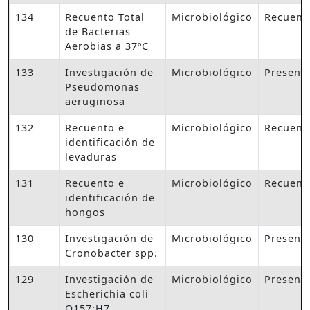
134
Recuento Total
Microbiológico
Recuent
de Bacterias
Aerobias a 37ºC
133
Investigación de
Microbiológico
Presenc
Pseudomonas
aeruginosa
132
Recuento e
Microbiológico
Recuent
identificación de
levaduras
131
Recuento e
Microbiológico
Recuent
identificación de
hongos
130
Investigación de
Microbiológico
Presenc
Cronobacter spp.
129
Investigación de
Microbiológico
Presenc
Escherichia coli
O157:H7