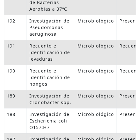
de Bacterias
Aerobias a 37ºC
192
Investigación de
Microbiológico
Presenc
Pseudomonas
aeruginosa
191
Recuento e
Microbiológico
Recuent
identificación de
levaduras
190
Recuento e
Microbiológico
Recuent
identificación de
hongos
189
Investigación de
Microbiológico
Presenc
Cronobacter spp.
188
Investigación de
Microbiológico
Presenc
Escherichia coli
O157:H7
187
Investigación de
Microbiológico
Presenc