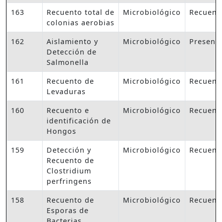
163
Recuento total de
Microbiológico
Recuent
colonias aerobias
162
Aislamiento y
Microbiológico
Presenc
Detección de
Salmonella
161
Recuento de
Microbiológico
Recuent
Levaduras
160
Recuento e
Microbiológico
Recuent
identificación de
Hongos
159
Detección y
Microbiológico
Recuent
Recuento de
Clostridium
perfringens
158
Recuento de
Microbiológico
Recuent
Esporas de
Bacterias