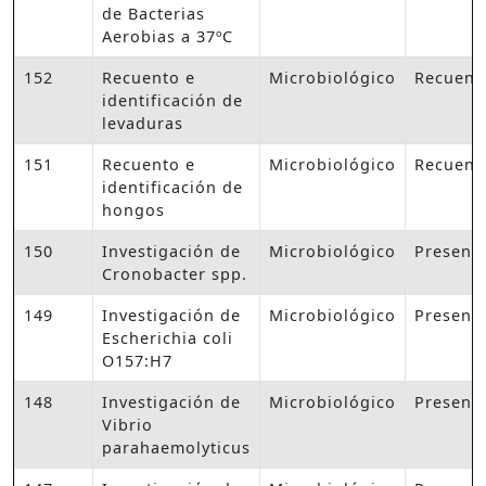
de Bacterias
Aerobias a 37ºC
152
Recuento e
Microbiológico
Recuent
identificación de
levaduras
151
Recuento e
Microbiológico
Recuent
identificación de
hongos
150
Investigación de
Microbiológico
Presenc
Cronobacter spp.
149
Investigación de
Microbiológico
Presenc
Escherichia coli
O157:H7
148
Investigación de
Microbiológico
Presenc
Vibrio
parahaemolyticus