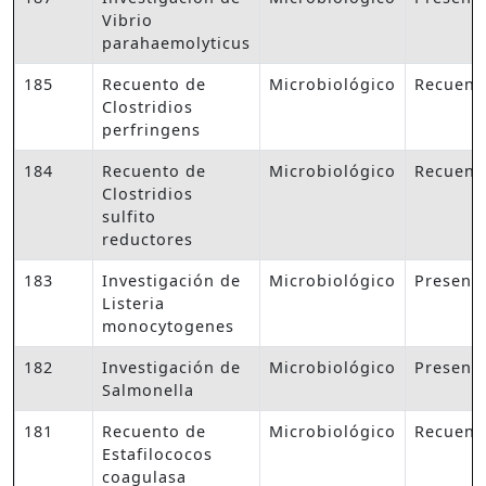
Vibrio
parahaemolyticus
185
Recuento de
Microbiológico
Recuent
Clostridios
perfringens
184
Recuento de
Microbiológico
Recuent
Clostridios
sulfito
reductores
183
Investigación de
Microbiológico
Presenc
Listeria
monocytogenes
182
Investigación de
Microbiológico
Presenc
Salmonella
181
Recuento de
Microbiológico
Recuent
Estafilococos
coagulasa