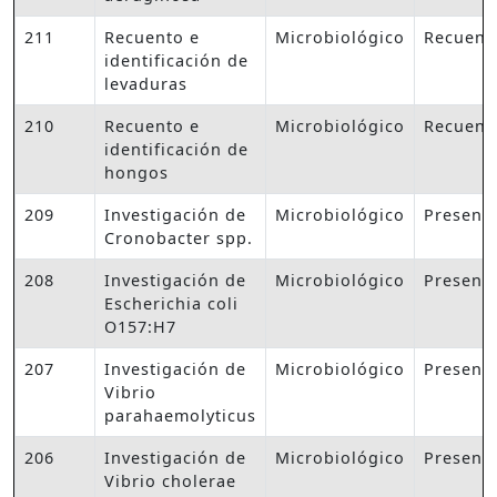
211
Recuento e
Microbiológico
Recuent
identificación de
levaduras
210
Recuento e
Microbiológico
Recuent
identificación de
hongos
209
Investigación de
Microbiológico
Presenc
Cronobacter spp.
208
Investigación de
Microbiológico
Presenc
Escherichia coli
O157:H7
207
Investigación de
Microbiológico
Presenc
Vibrio
parahaemolyticus
206
Investigación de
Microbiológico
Presenc
Vibrio cholerae