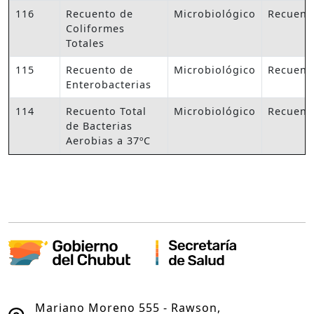
116
Recuento de
Microbiológico
Recuent
Coliformes
Totales
115
Recuento de
Microbiológico
Recuent
Enterobacterias
114
Recuento Total
Microbiológico
Recuent
de Bacterias
Aerobias a 37ºC
Mariano Moreno 555 - Rawson,