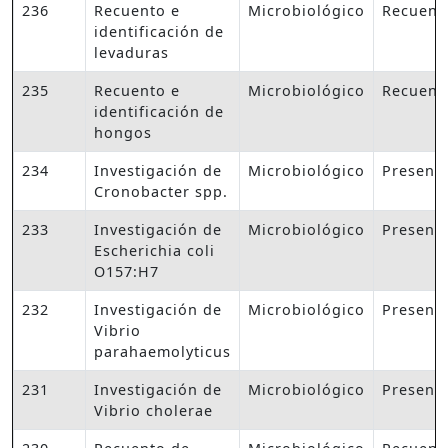
236
Recuento e
Microbiológico
Recuent
identificación de
levaduras
235
Recuento e
Microbiológico
Recuent
identificación de
hongos
234
Investigación de
Microbiológico
Presenc
Cronobacter spp.
233
Investigación de
Microbiológico
Presenc
Escherichia coli
O157:H7
232
Investigación de
Microbiológico
Presenc
Vibrio
parahaemolyticus
231
Investigación de
Microbiológico
Presenc
Vibrio cholerae