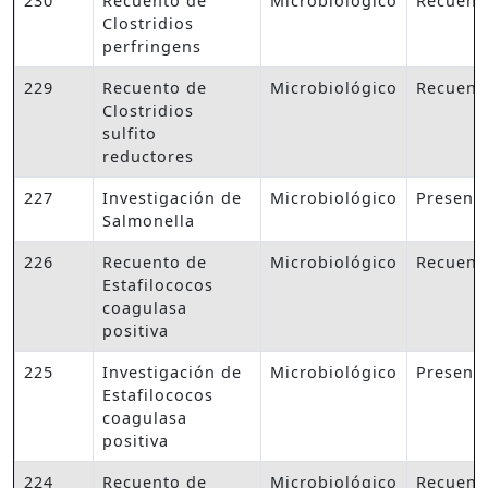
230
Recuento de
Microbiológico
Recuent
Clostridios
perfringens
229
Recuento de
Microbiológico
Recuent
Clostridios
sulfito
reductores
227
Investigación de
Microbiológico
Presenc
Salmonella
226
Recuento de
Microbiológico
Recuent
Estafilococos
coagulasa
positiva
225
Investigación de
Microbiológico
Presenc
Estafilococos
coagulasa
positiva
224
Recuento de
Microbiológico
Recuent