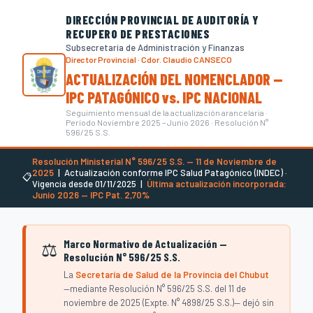
DIRECCIÓN PROVINCIAL DE AUDITORÍA Y
RECUPERO DE PRESTACIONES
Subsecretaría de Administración y Finanzas
Director Provincial · Cdor. Claudio CANSECO
ACTUALIZACIÓN DEL NOMENCLADOR —
IPC PATAGÓNICO vs. IPC NACIONAL
Seguimiento mensual de la actualización arancelaria ·
Período Noviembre 2025 – Junio 2026 · Resolución N°
596/25 S.S.
Resolución Ministerial N° 596/25 S.S. — 11 de Noviembre de
2025
| Actualización conforme IPC Salud Patagónico (INDEC) ·
📋
Vigencia desde 01/11/2025 |
Última actualización incorporada:
Junio 2026 — IPC Pat. 2,70%
Marco Normativo de Actualización —
⚖️
Resolución N° 596/25 S.S.
La
Secretaría de Salud de la Provincia del Chubut
—mediante Resolución N° 596/25 S.S. del 11 de
noviembre de 2025 (Expte. N° 4898/25 S.S.)— dejó sin